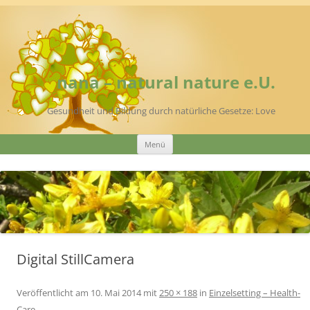
Zum
Inhalt
springen
nana – natural nature e.U.
Gesundheit und Bildung durch natürliche Gesetze: Love
Menü
Digital StillCamera
Veröffentlicht am
10. Mai 2014
mit
250 × 188
in
Einzelsetting – Health-
Care
.