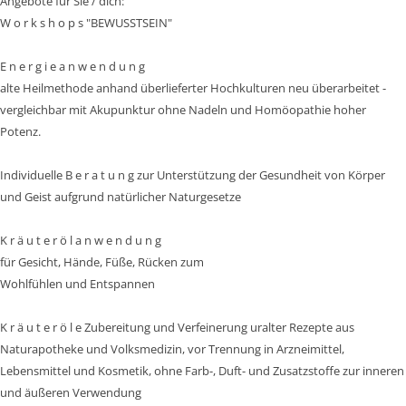
Angebote für Sie / dich:
W o r k s h o p s "BEWUSSTSEIN"
E n e r g i e a n w e n d u n g
alte Heilmethode anhand überlieferter Hochkulturen neu überarbeitet -
vergleichbar mit Akupunktur ohne Nadeln und Homöopathie hoher
Potenz.
Individuelle B e r a t u n g zur Unterstützung der Gesundheit von Körper
und Geist aufgrund natürlicher Naturgesetze
K r ä u t e r ö l a n w e n d u n g
für Gesicht, Hände, Füße, Rücken zum
Wohlfühlen und Entspannen
K r ä u t e r ö l e Zubereitung und Verfeinerung uralter Rezepte aus
Naturapotheke und Volksmedizin, vor Trennung in Arzneimittel,
Lebensmittel und Kosmetik, ohne Farb-, Duft- und Zusatzstoffe zur inneren
und äußeren Verwendung