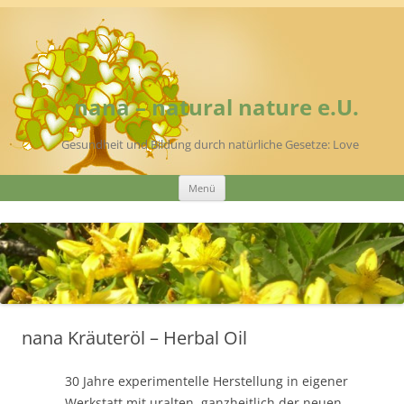
Zum
Inhalt
springen
nana – natural nature e.U.
Gesundheit und Bildung durch natürliche Gesetze: Love
Menü
nana Kräuteröl – Herbal Oil
30 Jahre experimentelle Herstellung in eigener
Werkstatt mit uralten, ganzheitlich der neuen