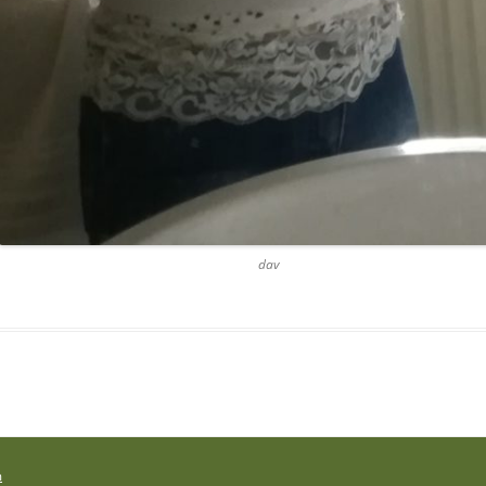
dav
m