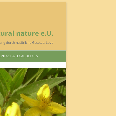
ural nature e.U.
ung durch natürliche Gesetze: Love
ONTACT & LEGAL DETAILS
 NUSSBAUMER