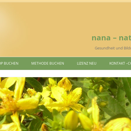
nana – nat
Gesundheit und Bild
P BUCHEN
METHODE BUCHEN
LIZENZ NEU
KONTAKT –
C
ION UND INVOLUTION
ENERGIEBEWEGUNG
CHRISTINE
CHAFT UND RELIGION
KRÄUTERÖLANWENDUNG
 UND BEWUSSTSEIN
BERATUNG-
MENTORING