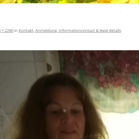
 × 2280
in
Kontakt, Anmeldung, Information
contact & legal details
.