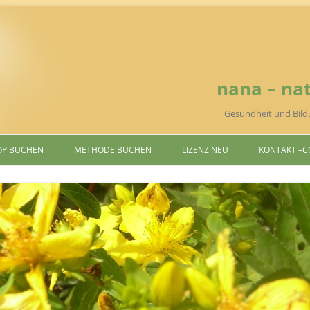
nana – nat
Gesundheit und Bild
P BUCHEN
METHODE BUCHEN
LIZENZ NEU
KONTAKT –
C
ION UND INVOLUTION
ENERGIEBEWEGUNG
CHRISTINE
CHAFT UND RELIGION
KRÄUTERÖLANWENDUNG
 UND BEWUSSTSEIN
BERATUNG-
MENTORING