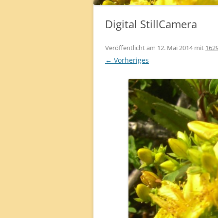
HERBAL OIL „HARMONY“
Digital StillCamera
Veröffentlicht am
12. Mai 2014
mit
1629
← Vorheriges