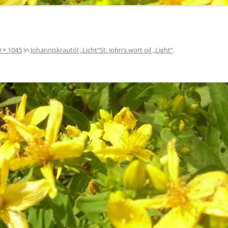
 × 1045
in
Johanniskrautöl „Licht“
St. John’s wort oil „Light“
.